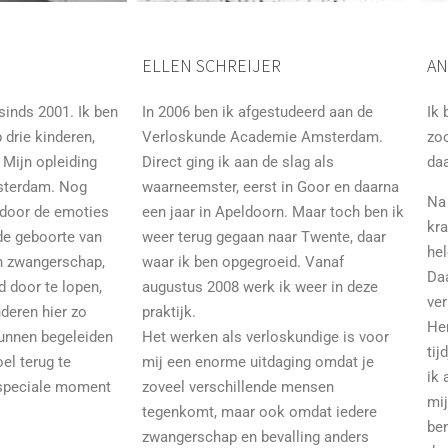
ELLEN SCHREIJER
AN
sinds 2001. Ik ben
In 2006 ben ik afgestudeerd aan de
Ik 
drie kinderen,
Verloskunde Academie Amsterdam.
zo
 Mijn opleiding
Direct ging ik aan de slag als
da
msterdam. Nog
waarneemster, eerst in Goor en daarna
Na 
d door de emoties
een jaar in Apeldoorn. Maar toch ben ik
kr
de geboorte van
weer terug gegaan naar Twente, daar
he
n zwangerschap,
waar ik ben opgegroeid. Vanaf
Daa
 door te lopen,
augustus 2008 werk ik weer in deze
ver
deren hier zo
praktijk.
He
kunnen begeleiden
Het werken als verloskundige is voor
tij
el terug te
mij een enorme uitdaging omdat je
ik 
 speciale moment
zoveel verschillende mensen
mij
tegenkomt, maar ook omdat iedere
ben
zwangerschap en bevalling anders