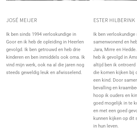
JOSÉ MEIJER
ESTER HILBERINK
Ik ben sinds 1994 verloskundige in
Ik ben verloskundige 
Goor en ik heb de opleiding in Heerlen
samenwonend en heb 
gevolgd. Ik ben getrouwd en heb drie
Jara, Mirre en Hedde.
kinderen en ben inmiddels ook oma. Ik
heb ik gevolgd in A
vind mijn werk, ook na al die jaren nog
altijd ben ik ontroer
steeds geweldig leuk en afwisselend.
die komen kijken bij 
een kind. Door same
bevalling en kraambed
hoop ik ouders en kin
goed mogelijk in te 
en met een goed gevo
kunnen kijken op dit
in hun leven.