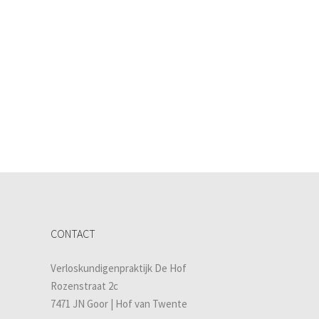
CONTACT
Verloskundigenpraktijk De Hof
Rozenstraat 2c
7471 JN Goor | Hof van Twente