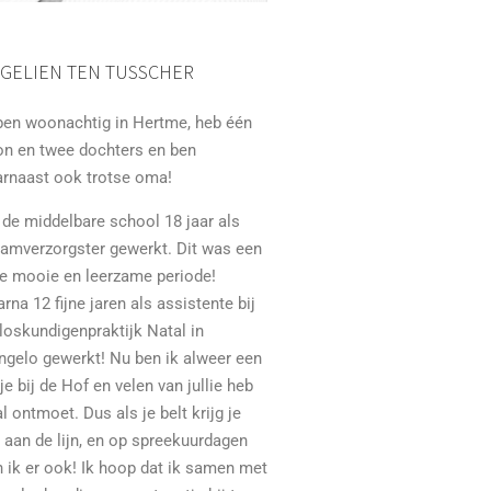
GELIEN TEN TUSSCHER
ben woonachtig in Hertme, heb één
on en twee dochters en ben
arnaast ook trotse oma!
de middelbare school 18 jaar als
aamverzorgster gewerkt. Dit was een
le mooie en leerzame periode!
rna 12 fijne jaren als assistente bij
loskundigenpraktijk Natal in
ngelo gewerkt! Nu ben ik alweer een
dje bij de Hof en velen van jullie heb
al ontmoet. Dus als je belt krijg je
 aan de lijn, en op spreekuurdagen
 ik er ook! Ik hoop dat ik samen met