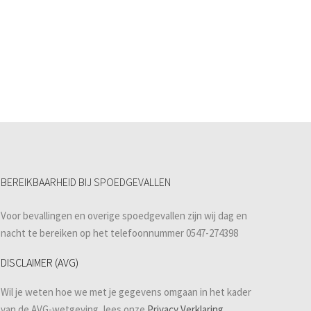
BEREIKBAARHEID BIJ SPOEDGEVALLEN
Voor bevallingen en overige spoedgevallen zijn wij dag en
nacht te bereiken op het telefoonnummer 0547-274398
DISCLAIMER (AVG)
Wil je weten hoe we met je gegevens omgaan in het kader
van de AVG-wetgeving, lees onze
Privacy Verklaring