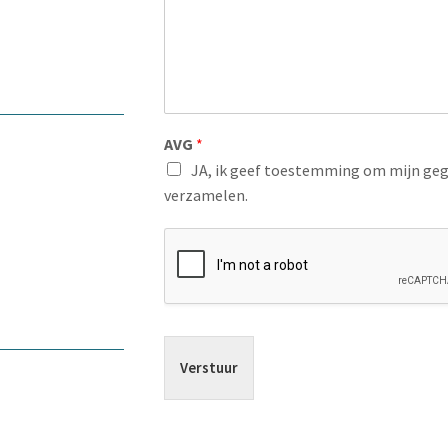
h
t
*
AVG
*
JA, ik geef toestemming om mijn geg
verzamelen.
Verstuur