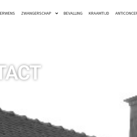
DERWENS
ZWANGERSCHAP
BEVALLING
KRAAMTIJD
ANTICONCEP
TACT
 HARTE WELKOM IN ONZE
TIJK