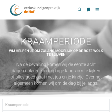
KRAAMPERIODE
WIJ HELPEN JE OM ZOLANG MOGELIJK OP DE ROZE WOLK
TE BLIJVEN
Na de bevalling komen wij de eerste acht
dagen ook regelmatig bij je langs om te kijken
of alles goed gaat met jou en je kindje. Over het
algemeen komen wij om de dag bij je langs.
Kraamperiode