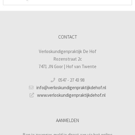
CONTACT
Verloskundigenpraktijk De Hof
Rozenstraat 2c
7471 JN Goor | Hof van Twente
0547 - 27 43 98
info@verloskundigenpraktijkdehof.nl
www.verloskundigenpraktijkdehof.nl
AANMELDEN
Ben je zwanger, meld je direct aan via het online