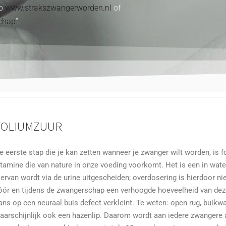
op
www.strakszwangerworden.nl
of
schap
”.
FOLIUMZUUR
e eerste stap die je kan zetten wanneer je zwanger wilt worden, is 
itamine die van nature in onze voeding voorkomt. Het is een in wate
iervan wordt via de urine uitgescheiden; overdosering is hierdoor n
óór en tijdens de zwangerschap een verhoogde hoeveelheid van dez
ans op een neuraal buis defect verkleint. Te weten: open rug, buikw
aarschijnlijk ook een hazenlip. Daarom wordt aan iedere zwanger