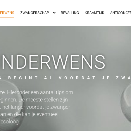
DERWENS
ZWANGERSCHAP
BEVALLING
KRAAMTIJD
ANTICONCEP
INDERWENS
N BEGINT AL VOORDAT JE ZW
ze. Hieronder een aantal tips om
innen. De meeste stellen zijn
 het langer voordat je zwanger
aan en die kan je eventueel
aecoloog.