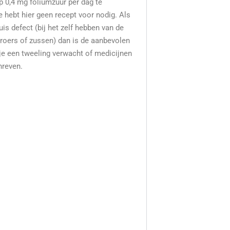
p 0,4 mg foliumzuur per dag te
je hebt hier geen recept voor nodig. Als
is defect (bij het zelf hebben van de
roers of zussen) dan is de aanbevolen
 je een tweeling verwacht of medicijnen
hreven.