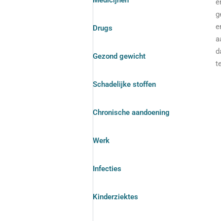
Medicijnen
e
g
e
Drugs
a
d
Gezond gewicht
t
Schadelijke stoffen
Chronische aandoening
Werk
Infecties
Kinderziektes