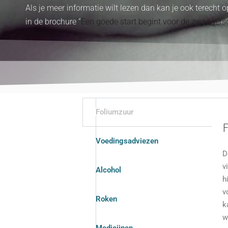
Als je meer informatie wilt lezen dan kan je ook terecht 
in de brochure “
Een goede start begint voor de zwanger
Foliumzuur
Voedingsadviezen
D
v
Alcohol
h
v
Roken
k
w