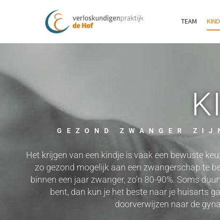
TEAM
KIN
K
GEZOND ZWANGER ZIJ
Het krijgen van een kindje is vaak een bewuste keu
zo gezond mogelijk aan een zwangerschap te beg
binnen een jaar zwanger, zo’n 80-90%. Soms duurt
bent, dan kun je het beste naar je huisarts g
doorverwijzen naar de gyn