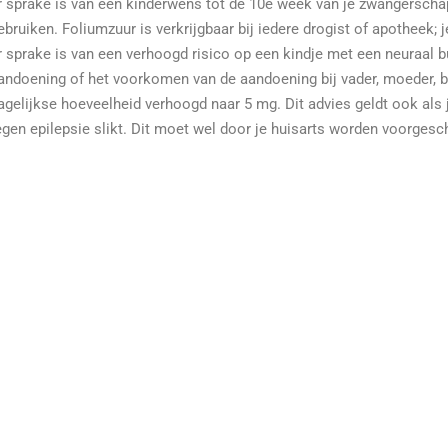
r sprake is van een kinderwens tot de 10e week van je zwangerscha
ebruiken. Foliumzuur is verkrijgbaar bij iedere drogist of apotheek; 
r sprake is van een verhoogd risico op een kindje met een neuraal bu
andoening of het voorkomen van de aandoening bij vader, moeder, b
agelijkse hoeveelheid verhoogd naar 5 mg. Dit advies geldt ook als
egen epilepsie slikt. Dit moet wel door je huisarts worden voorgesc