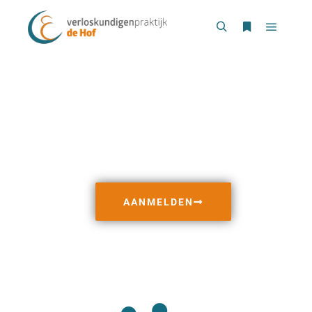
WELKOM BIJ
VERLOSKUNDIGEN
PRAKTIJK
DE HOF
|
AANMELDEN
Zwanger? Meld je aan voor
professionele en persoonlijke
verloskundige begeleiding.