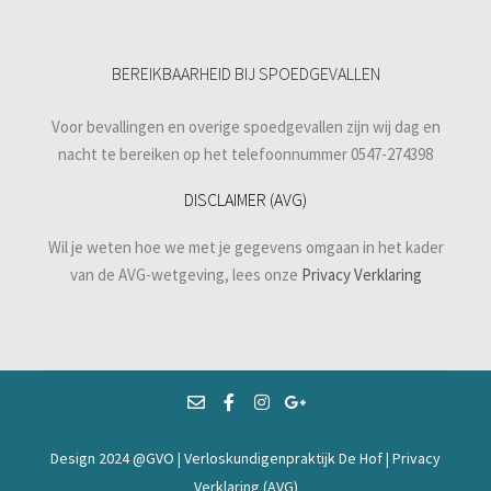
BEREIKBAARHEID BIJ SPOEDGEVALLEN
Voor bevallingen en overige spoedgevallen zijn wij dag en
nacht te bereiken op het telefoonnummer 0547-274398
DISCLAIMER (AVG)
Wil je weten hoe we met je gegevens omgaan in het kader
van de AVG-wetgeving, lees onze
Privacy Verklaring
Design 2024 @GVO | Verloskundigenpraktijk De Hof |
Privacy
Verklaring (AVG)